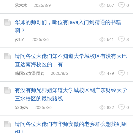
承木木
2026/8/9
607
0
华师的师哥们，哪位有java入门到精通的书籍
啊？
yzf51
2026/8/6
641
3
请问各位大佬们知不知道大学城校区有没有大巴
直达南海校区的，有
韩国SZ女装团购
2026/8/6
479
1
有没有师兄师姐知道大学城校区到广东财经大学
三水校区的最快路线
530yzy
2026/8/6
832
0
请问各位大佬们有华师安徽的老乡群么想找到组
织！