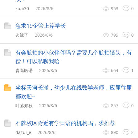
kuai30
2026/8/6
963
0
急求19企管上岸学长
边缘了
2026/8/6
799
0
有会航拍的小伙伴伴吗？需要几个航拍镜头，有
偿！可以私聊我哈
青岛医诺
2026/8/6
664
1
坐标天河长湴，幼少儿在线数学老师，应届往届
都欢迎~
叶落知秋
2026/8/6
857
0
石牌校区附近有学日语的机构吗，求推荐
dazui_e
2026/8/6
890
2