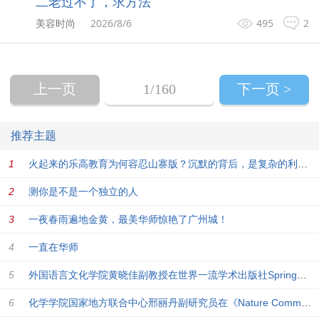
二老过不了，求方法
美容时尚
2026/8/6
495
2
上一页
1
/160
下一页 >
推荐主题
火起来的乐高教育为何容忍山寨版？沉默的背后，是复杂的利益纠葛
测你是不是一个独立的人
一夜春雨遍地金黄，最美华师惊艳了广州城！
一直在华师
外国语言文化学院黄晓佳副教授在世界一流学术出版社Springer出版翻译学研究独著
化学学院国家地方联合中心邢丽丹副研究员在《Nature Communications》上发表原创研究成果