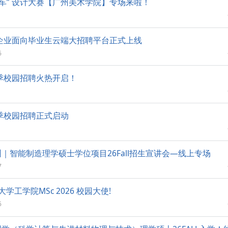
想车” 设计大赛【广州美术学院】专场来啦！
门企业面向毕业生云端大招聘平台正式上线
6
春季校园招聘火热开启！
春季校园招聘正式启动
｜智能制造理学硕士学位项目26Fall招生宣讲会—线上专场
7
学工学院MSc 2026 校园大使!
6