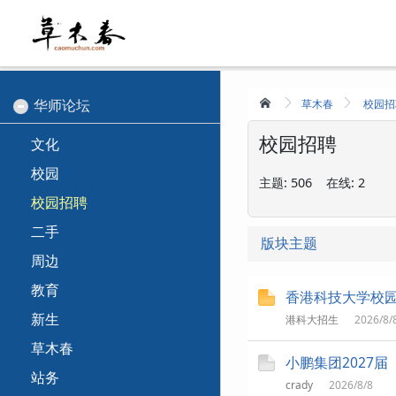
华师论坛
草木春
校园招
校园招聘
文化
校园
主题:
506
在线:
2
校园招聘
二手
版块主题
周边
教育
香港科技大学校园体
新生
港科大招生
2026/8/
草木春
小鹏集团2027
站务
crady
2026/8/8