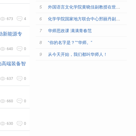
外国语言文化学院黄晓佳副教授在世界一流学术出版社Springer出版翻译学研究独著
673
4
化学学院国家地方联合中心邢丽丹副研究员在《Nature Communications》上发表原创研究成果
华师思政课 满满青春范
活动新能源专
“你的名字是？”“华师。”
640
0
从今天开始，我们都叫华师人！
动高端装备智
637
0
660
0
630
0