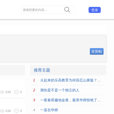
登录
发新帖
推荐主题
火起来的乐高教育为何容忍山寨版？沉默的背后，是复杂的利益纠葛
测你是不是一个独立的人
630
0
一夜春雨遍地金黄，最美华师惊艳了广州城！
一直在华师
636
0