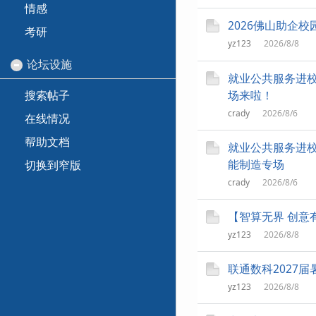
情感
2026佛山助企
考研
yz123
2026/8/8
论坛设施
就业公共服务进校
场来啦！
搜索帖子
crady
2026/8/6
在线情况
帮助文档
就业公共服务进校
能制造专场
切换到窄版
crady
2026/8/6
【智算无界 创意有
yz123
2026/8/8
联通数科2027
yz123
2026/8/8